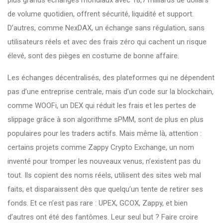
plus grands échanges mondiaux avec 18,7 milliards de dollars
de volume quotidien
, offrent sécurité, liquidité et support.
D’autres, comme
NexDAX
,
un échange sans régulation, sans
utilisateurs réels et avec des frais zéro qui cachent un risque
élevé
, sont des pièges en costume de bonne affaire.
Les
échanges décentralisés
,
des plateformes qui ne dépendent
pas d’une entreprise centrale, mais d’un code sur la blockchain
,
comme
WOOFi
,
un DEX qui réduit les frais et les pertes de
slippage grâce à son algorithme sPMM
, sont de plus en plus
populaires pour les traders actifs. Mais même là, attention :
certains projets comme
Zappy Crypto Exchange
,
un nom
inventé pour tromper les nouveaux venus
, n’existent pas du
tout. Ils copient des noms réels, utilisent des sites web mal
faits, et disparaissent dès que quelqu’un tente de retirer ses
fonds. Et ce n’est pas rare : UPEX, GCOX, Zappy, et bien
d’autres ont été des fantômes. Leur seul but ? Faire croire