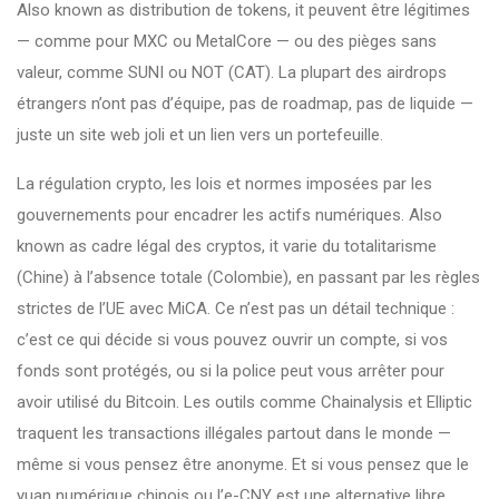
Also known as
distribution de tokens
, it
peuvent être légitimes
— comme pour MXC ou MetalCore — ou des pièges sans
valeur, comme SUNI ou NOT (CAT)
.
La plupart des airdrops
étrangers n’ont pas d’équipe, pas de roadmap, pas de liquide —
juste un site web joli et un lien vers un portefeuille.
La
régulation crypto
,
les lois et normes imposées par les
gouvernements pour encadrer les actifs numériques
. Also
known as
cadre légal des cryptos
, it
varie du totalitarisme
(Chine) à l’absence totale (Colombie), en passant par les règles
strictes de l’UE avec MiCA
.
Ce n’est pas un détail technique :
c’est ce qui décide si vous pouvez ouvrir un compte, si vos
fonds sont protégés, ou si la police peut vous arrêter pour
avoir utilisé du Bitcoin. Les outils comme Chainalysis et Elliptic
traquent les transactions illégales partout dans le monde —
même si vous pensez être anonyme. Et si vous pensez que le
yuan numérique chinois ou l’e-CNY est une alternative libre,