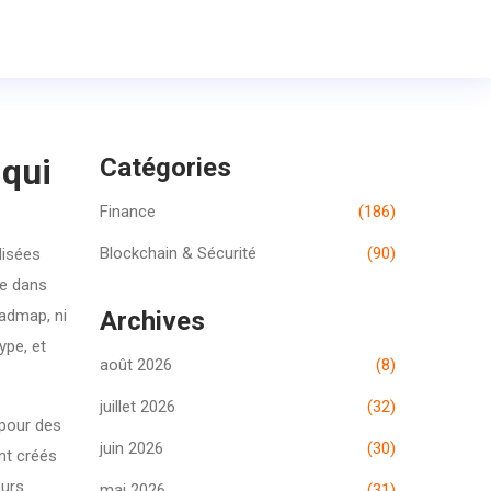
 qui
Catégories
Finance
(186)
Blockchain & Sécurité
(90)
lisées
le dans
oadmap, ni
Archives
ype, et
août 2026
(8)
juillet 2026
(32)
é pour des
juin 2026
(30)
nt créés
eurs
mai 2026
(31)