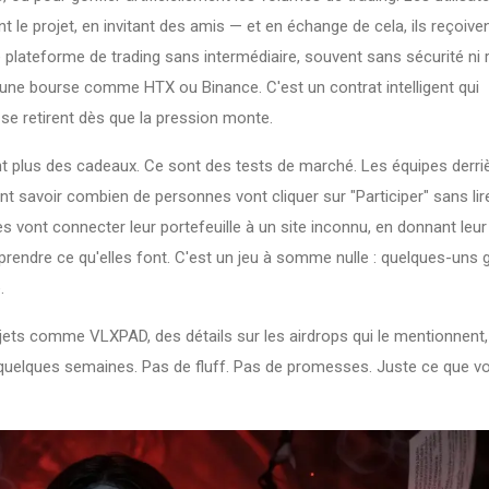
nt le projet, en invitant des amis — et en échange de cela, ils reçoive
 plateforme de trading sans intermédiaire, souvent sans sécurité ni 
s une bourse comme HTX ou Binance. C'est un contrat intelligent qui
i se retirent dès que la pression monte.
 plus des cadeaux. Ce sont des tests de marché. Les équipes derri
ent savoir combien de personnes vont cliquer sur "Participer" sans lir
nes vont connecter leur portefeuille à un site inconnu, en donnant leur
endre ce qu'elles font. C'est un jeu à somme nulle : quelques-uns 
.
jets comme VLXPAD, des détails sur les airdrops qui le mentionnent,
 quelques semaines. Pas de fluff. Pas de promesses. Juste ce que v