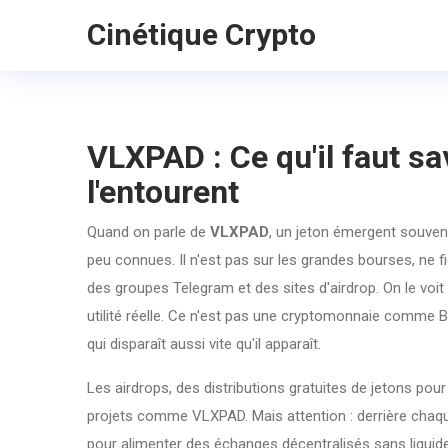
Cinétique Crypto
VLXPAD : Ce qu'il faut sav
l'entourent
Quand on parle de
VLXPAD
,
un jeton émergent souven
peu connues
. Il n'est pas sur les grandes bourses, ne 
des groupes Telegram et des sites d'airdrop. On le voit
utilité réelle.
Ce n'est pas une cryptomonnaie comme Bitc
qui disparaît aussi vite qu'il apparaît.
Les
airdrops
,
des distributions gratuites de jetons pour 
projets comme VLXPAD. Mais attention : derrière chaque
pour alimenter des échanges décentralisés sans liquide, 