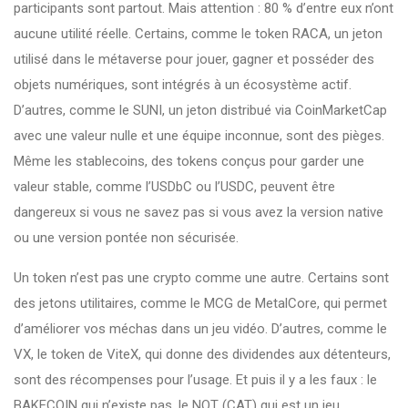
participants
sont partout. Mais attention : 80 % d’entre eux n’ont
aucune utilité réelle. Certains, comme le
token RACA
,
un jeton
utilisé dans le métaverse pour jouer, gagner et posséder des
objets numériques
, sont intégrés à un écosystème actif.
D’autres, comme le
SUNI
,
un jeton distribué via CoinMarketCap
avec une valeur nulle et une équipe inconnue
, sont des pièges.
Même les
stablecoins
,
des tokens conçus pour garder une
valeur stable, comme l’USDbC ou l’USDC
, peuvent être
dangereux si vous ne savez pas si vous avez la version native
ou une version pontée non sécurisée.
Un token n’est pas une crypto comme une autre. Certains sont
des
jetons utilitaires
,
comme le MCG de MetalCore, qui permet
d’améliorer vos méchas dans un jeu vidéo
. D’autres, comme le
VX
,
le token de ViteX, qui donne des dividendes aux détenteurs
,
sont des récompenses pour l’usage. Et puis il y a les faux : le
BAKECOIN qui n’existe pas, le NOT (CAT) qui est un jeu