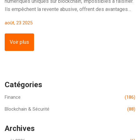
numériques uniques sur blockchain, impossibles à falsifier.
Ils empêchent la revente abusive, offrent des avantages
après l'événement, mais demandent une adaptation
août, 23 2025
technique. Voici comment ils fonctionnent et pourquoi ils
divisent encore les fans.
Voir plus
Catégories
Finance
(186)
Blockchain & Sécurité
(88)
Archives