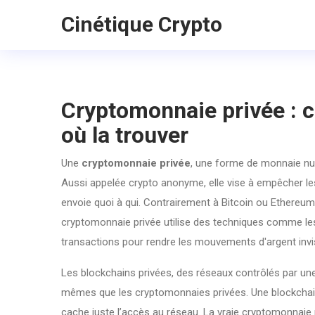
Cinétique Crypto
Cryptomonnaie privée : ce
où la trouver
Une
cryptomonnaie privée
,
une forme de monnaie numé
Aussi appelée
crypto anonyme
, elle vise à empêcher l
envoie quoi à qui.
Contrairement à Bitcoin ou Ethereum, 
cryptomonnaie privée utilise des techniques comme l
transactions pour rendre les mouvements d'argent invis
Les
blockchains privées
,
des réseaux contrôlés par une 
mêmes que les cryptomonnaies privées. Une blockchain p
cache juste l’accès au réseau. La vraie cryptomonnaie 