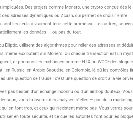
ties impliquées. Des projets comme
Monero
,
une crypto conçue dès le 
et des adresses dynamiques
ou
Zcash
,
qui permet de choisir entre
s
sont les seuls à vraiment tenir cette promesse. Les autres, souven
artiellement les données — ou pas du tout.
Elliptic, utilisent des algorithmes pour relier des adresses et dédui
Mais même eux butent sur Monero, où chaque transaction est un mys
raignent, et pourquoi les exchanges comme HTX ou WOOFi les bloquen
ent : en Russie, en Arabie Saoudite, en Colombie, là où les contrôles f
as une question de fraude : c’est une question de droit à la vie privé
avez pas besoin d’un échange inconnu ou d’un airdrop douteux. Vou
i-dessous, vous trouverez des analyses réelles — pas de la marketing
x qui en font trop, et ceux qui n’existent même pas. Vous verrez pou
liser en toute sécurité, et ce que les autorités font pour les bloque