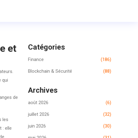
e et
Catégories
Finance
(186)
Blockchain & Sécurité
(88)
ateurs
.
 qui
Archives
langes de
août 2026
(6)
juillet 2026
(32)
s les
juin 2026
(30)
: elle
 de
mai 2026
(31)