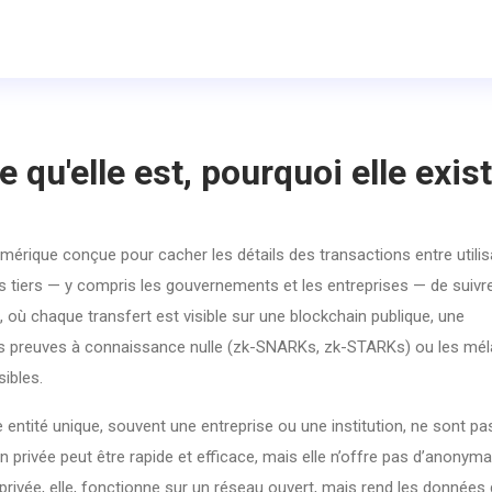
 qu'elle est, pourquoi elle exist
rique conçue pour cacher les détails des transactions entre utilis
es tiers — y compris les gouvernements et les entreprises — de suivre
où chaque transfert est visible sur une blockchain publique, une
es preuves à connaissance nulle (zk-SNARKs, zk-STARKs) ou les mé
ibles.
entité unique, souvent une entreprise ou une institution
, ne sont pa
rivée peut être rapide et efficace, mais elle n’offre pas d’anonymat 
privée, elle, fonctionne sur un réseau ouvert, mais rend les données