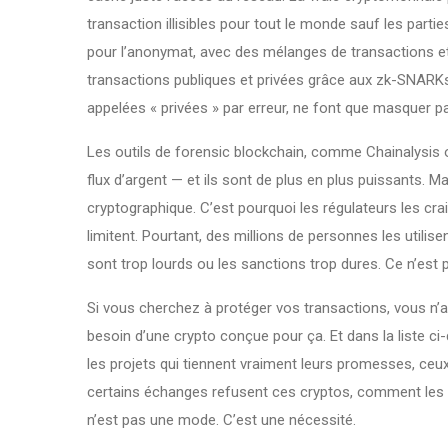
transaction illisibles pour tout le monde sauf les par
pour l’anonymat, avec des mélanges de transactions 
transactions publiques et privées grâce aux zk-SNARK
appelées « privées » par erreur, ne font que masquer p
Les outils de
forensic blockchain
,
comme Chainalysis ou 
flux d’argent
— et ils sont de plus en plus puissants. 
cryptographique. C’est pourquoi les régulateurs les c
limitent. Pourtant, des millions de personnes les utilis
sont trop lourds ou les sanctions trop dures. Ce n’est p
Si vous cherchez à protéger vos transactions, vous n’
besoin d’une crypto conçue pour ça. Et dans la liste c
les projets qui tiennent vraiment leurs promesses, ceu
certains échanges refusent ces cryptos, comment les uti
n’est pas une mode. C’est une nécessité.