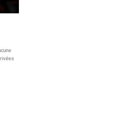
aucune
privées