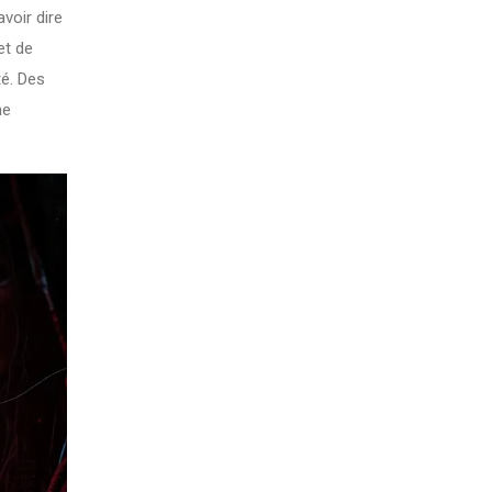
avoir dire
et de
té. Des
ne