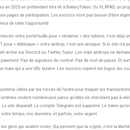
nes en 2025 en prétendant être lié à BakeryToken
. Ou
VLXPAD
,
un proj
sses pages de participation
. Les escrocs n’ont pas besoin d’être ingéni
eux de rater l’opportunité.
cter votre portefeuille pour « réclamer » des tokens, c’est déjà u
pour « débloquer » votre airdrop, c’est une arnaque. Si le site n’a p
é active sur Discord ou Twitter, fuyez. Les vrais airdrops ne deman
e paiement. Pas de signature de contrat. Pas de mot de passe. Et sur
e mais qui a une URL bizarre. Les escrocs copient les logos, les cou
système utilisé par les forces de l’ordre pour traquer les transaction
victimes restent nombreuses parce qu’elles ne cherchent pas à vérifi
fini. Le site disparaît. Le compte Telegram est supprimé. Le token qu’o
votre temps, vos données, et parfois, votre argent.
 les gens qui veulent croire. Qui pensent que la crypto, c’est la libert