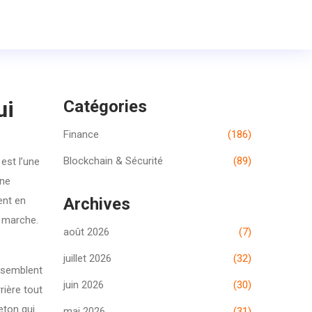
ui
Catégories
Finance
(186)
Blockchain & Sécurité
(89)
est l’une
une
ent en
Archives
l marche.
août 2026
(7)
juillet 2026
(32)
semblent
juin 2026
(30)
rière tout
eton qui
mai 2026
(31)