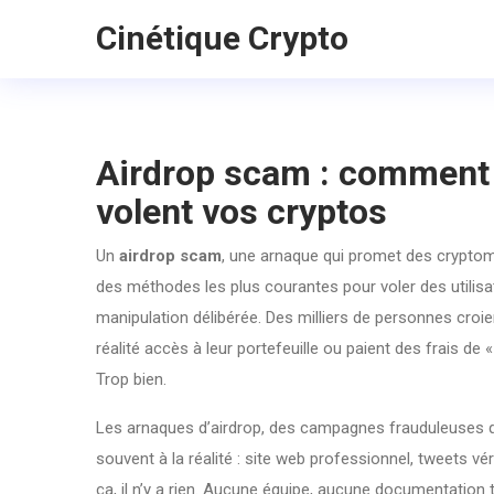
Cinétique Crypto
Airdrop scam : comment é
volent vos cryptos
Un
airdrop scam
,
une arnaque qui promet des cryptom
des méthodes les plus courantes pour voler des utilisat
manipulation délibérée. Des milliers de personnes croient
réalité accès à leur portefeuille ou paient des frais de «
Trop bien.
Les
arnaques d’airdrop
,
des campagnes frauduleuses qu
souvent à la réalité : site web professionnel, tweets 
ça, il n’y a rien. Aucune équipe, aucune documentation