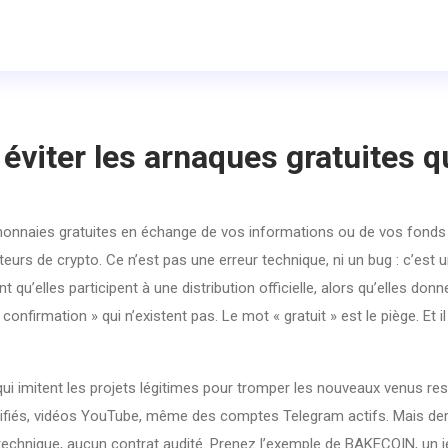
viter les arnaques gratuites q
onnaies gratuites en échange de vos informations ou de vos fonds
eurs de crypto. Ce n’est pas une erreur technique, ni un bug : c’est 
 qu’elles participent à une distribution officielle, alors qu’elles donn
 confirmation » qui n’existent pas. Le mot « gratuit » est le piège. Et i
i imitent les projets légitimes pour tromper les nouveaux venus
res
vérifiés, vidéos YouTube, même des comptes Telegram actifs. Mais der
 technique, aucun contrat audité. Prenez l’exemple de
BAKECOIN
,
un j