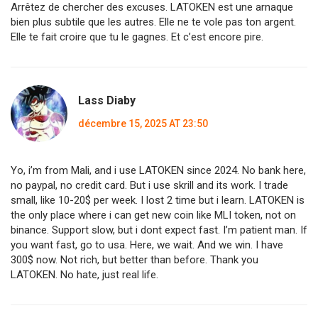
Arrêtez de chercher des excuses. LATOKEN est une arnaque
bien plus subtile que les autres. Elle ne te vole pas ton argent.
Elle te fait croire que tu le gagnes. Et c’est encore pire.
Lass Diaby
décembre 15, 2025 AT 23:50
Yo, i’m from Mali, and i use LATOKEN since 2024. No bank here,
no paypal, no credit card. But i use skrill and its work. I trade
small, like 10-20$ per week. I lost 2 time but i learn. LATOKEN is
the only place where i can get new coin like MLI token, not on
binance. Support slow, but i dont expect fast. I’m patient man. If
you want fast, go to usa. Here, we wait. And we win. I have
300$ now. Not rich, but better than before. Thank you
LATOKEN. No hate, just real life.