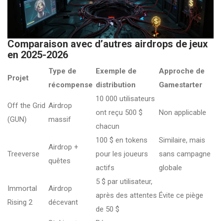
Comparaison avec d’autres airdrops de jeux
en 2025-2026
Type de
Exemple de
Approche de
Projet
récompense
distribution
Gamestarter
10 000 utilisateurs
Off the Grid
Airdrop
ont reçu 500 $
Non applicable
(GUN)
massif
chacun
100 $ en tokens
Similaire, mais
Airdrop +
Treeverse
pour les joueurs
sans campagne
quêtes
actifs
globale
5 $ par utilisateur,
Immortal
Airdrop
après des attentes
Évite ce piège
Rising 2
décevant
de 50 $