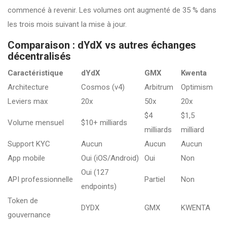
commencé à revenir. Les volumes ont augmenté de 35 % dans
les trois mois suivant la mise à jour.
Comparaison : dYdX vs autres échanges
décentralisés
Caractéristique
dYdX
GMX
Kwenta
Architecture
Cosmos (v4)
Arbitrum
Optimism
Leviers max
20x
50x
20x
$4
$1,5
Volume mensuel
$10+ milliards
milliards
milliard
Support KYC
Aucun
Aucun
Aucun
App mobile
Oui (iOS/Android)
Oui
Non
Oui (127
API professionnelle
Partiel
Non
endpoints)
Token de
DYDX
GMX
KWENTA
gouvernance