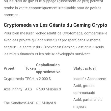
où les frais de gaz et le slippage (glissement de prix) peuvent
rendre la vente économiquement irréalisable pour de petites
sommes.
Cryptomeda vs Les Géants du Gaming Crypto
Pour bien mesurer l'échec relatif de Cryptomeda, comparons-le
avec des projets qui ont survécu et prospéré dans le même
secteur. Le secteur du « Blockchain Gaming » est cruel : seuls
les mieux financés et les mieux développés survivent.
Capitalisation
Projet
Token
Statut actuel
approximative
Cryptomeda
TECH
< 2 000 $
Inactif / Abandonné
Actif, grosse
Axie Infinity
AXS
> 500 Millions $
communauté
Actif, partenariats
The Sandbox
SAND
> 1 Milliard $
majeurs