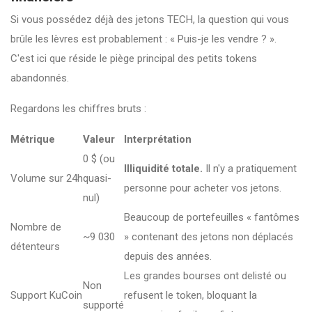
Si vous possédez déjà des jetons TECH, la question qui vous
brûle les lèvres est probablement : « Puis-je les vendre ? ».
C'est ici que réside le piège principal des petits tokens
abandonnés.
Regardons les chiffres bruts :
Métrique
Valeur
Interprétation
0 $ (ou
Illiquidité totale.
Il n'y a pratiquement
Volume sur 24h
quasi-
personne pour acheter vos jetons.
nul)
Beaucoup de portefeuilles « fantômes
Nombre de
~9 030
» contenant des jetons non déplacés
détenteurs
depuis des années.
Les grandes bourses ont delisté ou
Non
Support KuCoin
refusent le token, bloquant la
supporté